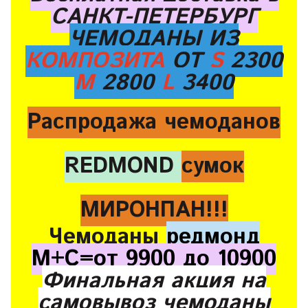
САНКТ-ПЕТЕРБУРГ
ЧЕМОДАНЫ ИЗ
КОМПОЗИТА
ОТ
S
2300
M
2800
L
3400
Распродажа чемоданов
REDMOND
сумок
МИРОНПАН!!!
Чемоданы
редмонд
М+С=от 9900 до 10900
Финальная акция на
самовывоз чемоданы