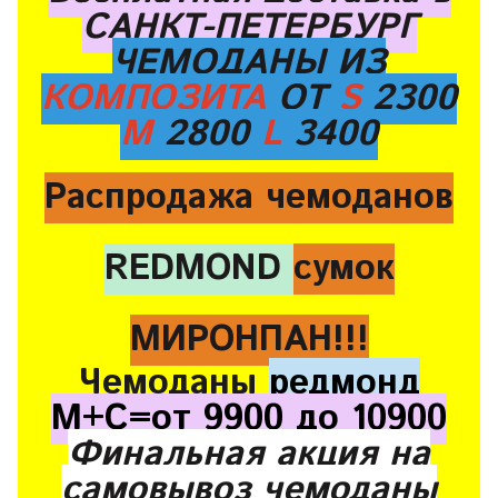
САНКТ-ПЕТЕРБУРГ
ЧЕМОДАНЫ ИЗ
КОМПОЗИТА
ОТ
S
2300
M
2800
L
3400
Распродажа чемоданов
REDMOND
сумок
МИРОНПАН!!!
Чемоданы
редмонд
М+С=от 9900 до 10900
Финальная акция на
самовывоз чемоданы