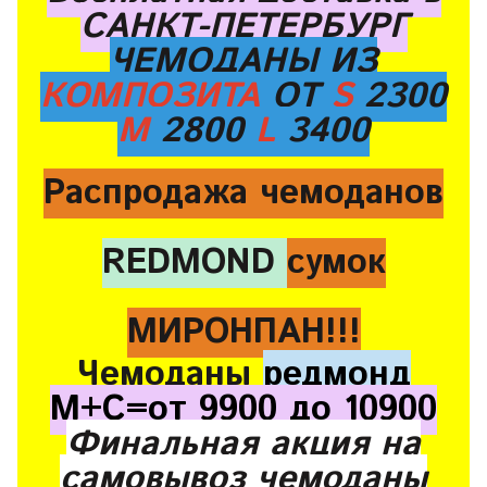
САНКТ-ПЕТЕРБУРГ
ЧЕМОДАНЫ ИЗ
КОМПОЗИТА
ОТ
S
2300
M
2800
L
3400
Распродажа чемоданов
REDMOND
сумок
МИРОНПАН!!!
Чемоданы
редмонд
М+С=от 9900 до 10900
Финальная акция на
самовывоз чемоданы