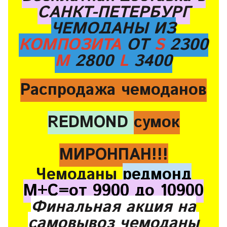
САНКТ-ПЕТЕРБУРГ
ЧЕМОДАНЫ ИЗ
КОМПОЗИТА
ОТ
S
2300
M
2800
L
3400
Распродажа чемоданов
REDMOND
сумок
МИРОНПАН!!!
Чемоданы
редмонд
М+С=от 9900 до 10900
Финальная акция на
самовывоз чемоданы