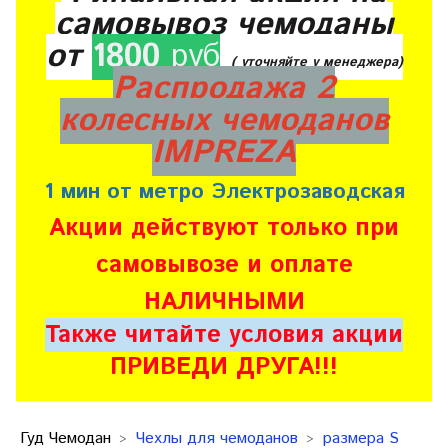
самовывоз чемоданы
от
1800
руб
( уточняйте у менеджера)
Распродажа 2
колесных чемоданов
IMPREZA
1 мин от метро Электрозаводская
Акции действуют только при
самовывозе и оплате
НАЛИЧНЫМИ
Также читайте условия акции
ПРИВЕДИ ДРУГА!!!
Гуд Чемодан
Чехлы для чемоданов
размера S