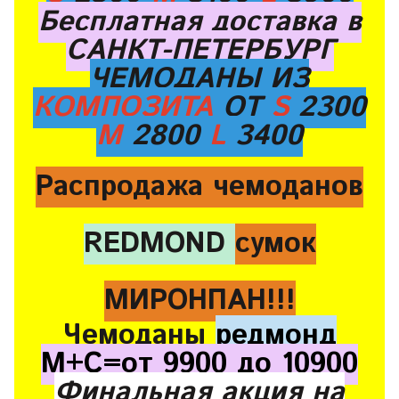
Бесплатная доставка в
САНКТ-ПЕТЕРБУРГ
ЧЕМОДАНЫ ИЗ
КОМПОЗИТА
ОТ
S
2300
M
2800
L
3400
Распродажа чемоданов
REDMOND
сумок
МИРОНПАН!!!
Чемоданы
редмонд
М+С=от 9900 до 10900
Финальная акция на