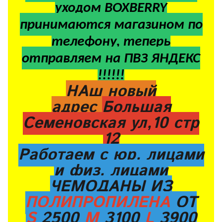
уходом BOXBERRY
принимаются магазином по
телефону, теперь
отправляем на ПВЗ ЯНДЕКС
!!!!!!
НАш новый
адрес
Большая
Семеновская ул,10 стр
12
Работаем с юр. лицами
и физ. лицами
ЧЕМОДАНЫ ИЗ
ПОЛИПРОПИЛЕНА
ОТ
S
2500
M
3100
L
3900