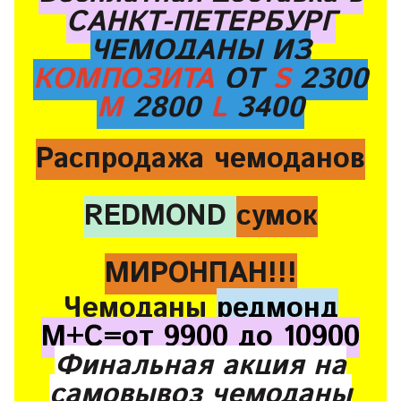
САНКТ-ПЕТЕРБУРГ
ЧЕМОДАНЫ ИЗ
КОМПОЗИТА
ОТ
S
2300
M
2800
L
3400
Распродажа чемоданов
REDMOND
сумок
МИРОНПАН!!!
Чемоданы
редмонд
М+С=от 9900 до 10900
Финальная акция на
самовывоз чемоданы