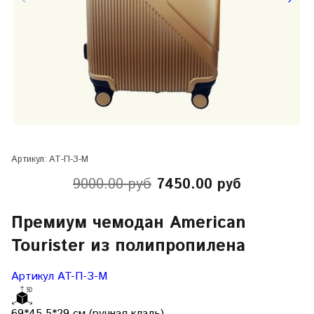
Артикул:
АТ-П-З-М
9000.00 руб
7450.00 руб
Премиум чемодан American
Tourister из полипропилена
Артикул AT-П-З-М
69*45,5*29 см (ручная кладь)