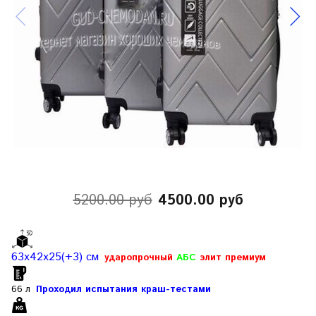
5200.00 руб
4500.00 руб
63х42х25(+3) см
ударопрочный
АБС
элит
премиум
66 л
Проходил испытания краш-тестами