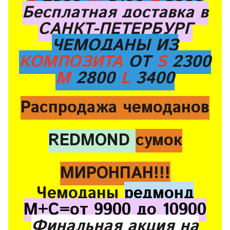
Бесплатная доставка в
САНКТ-ПЕТЕРБУРГ
ЧЕМОДАНЫ ИЗ
КОМПОЗИТА
ОТ
S
2300
M
2800
L
3400
Распродажа чемоданов
REDMOND
сумок
МИРОНПАН!!!
Чемоданы
редмонд
М+С=от 9900 до 10900
Финальная акция на