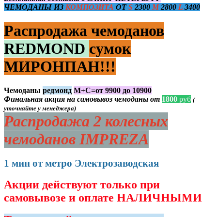
ЧЕМОДАНЫ ИЗ
КОМПОЗИТА
ОТ
S
2300
M
2800
L
3400
Распродажа чемоданов
REDMOND
сумок
МИРОНПАН!!!
Чемоданы
редмонд
М+С=от 9900 до 10900
Финальная акция на самовывоз чемоданы от
1800
руб
(
уточняйте у менеджера)
Распродажа 2 колесных
чемоданов IMPREZA
1 мин от метро Электрозаводская
Акции действуют только при
самовывозе и оплате НАЛИЧНЫМИ