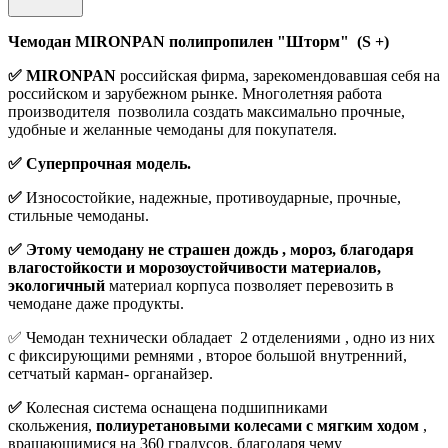
Чемодан MIRONPAN полипропилен "Шторм" (S +)
✅ MIRONPAN
российская фирма, зарекомендовавшая себя на
российском и зарубежном рынке. Многолетняя работа
производителя позволила создать максимально прочные,
удобные и желанные чемоданы для покупателя.
✅ Суперпрочная модель.
✅
Износостойкие, надежные, противоударные, прочные,
стильные чемоданы.
✅ Этому чемодану не страшен дождь , мороз, благодаря
влагостойкости и морозоустойчивости материалов,
экологичный
материал корпуса позволяет перевозить в
чемодане даже продукты.
✅ Чемодан технически обладает 2 отделениями , одно из них
с фиксирующими ремнями , второе большой внутренний,
сетчатый карман- органайзер.
✅
Колесная система оснащена подшипниками
скольжения,
полиуретановыми колесами с мягким ходом
,
вращающимися на 360 градусов, благодаря чему