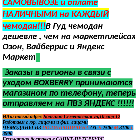
САМОВЫВОЗЕ и оплате
НАЛИЧНЫМИ на КАЖДЫЙ
чемодан!!!
В Гуд чемодан
дешевле , чем на маркетплейсах
Озон, Вайберрис и Яндекс
Маркет
Заказы в регионы в
связи с
уходом BOXBERRY
принимаются
магазином по телефону, теперь
отправляем на ПВЗ ЯНДЕКС !!!!!!
НАш новый адрес
Большая Семеновская ул,10 стр 12
Работаем с юр. лицами и физ. лицами
ЧЕМОДАНЫ ИЗ
ПОЛИПРОПИЛЕНА
ОТ
S
2500
M
3100
L
3900
Бесплатная доставка в САНКТ-ПЕТЕРБУРГ