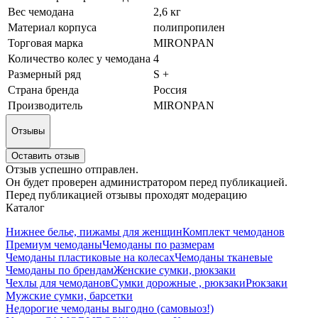
Вес чемодана
2,6 кг
Материал корпуса
полипропилен
Торговая марка
MIRONPAN
Количество колес у чемодана
4
Размерный ряд
S +
Страна бренда
Россия
Производитель
MIRONPAN
Отзывы
Оставить отзыв
Отзыв успешно отправлен.
Он будет проверен администратором перед публикацией.
Перед публикацией отзывы проходят модерацию
Каталог
Нижнее белье, пижамы для женщин
Комплект чемоданов
Премиум чемоданы
Чемоданы по размерам
Чемоданы пластиковые на колесах
Чемоданы тканевые
Чемоданы по брендам
Женские сумки, рюкзаки
Чехлы для чемоданов
Сумки дорожные , рюкзаки
Рюкзаки
Мужские сумки, барсетки
Недорогие чемоданы выгодно (самовыоз!)