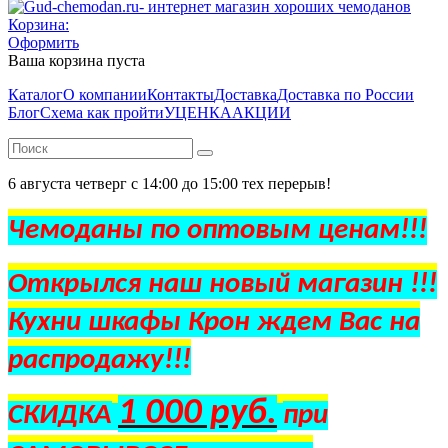
Корзина:
Оформить
Ваша корзина пуста
Каталог
О компании
Контакты
Доставка
Доставка по России
Блог
Схема как пройти
УЦЕНКА
АКЦИИ
6 августа четверг с 14:00 до 15:00 тех перерыв!
Чемоданы по оптовым ценам!!!
Открылся наш новый магазин !!!
Кухни шкафы Крон ждем Вас на
распродажу!!!
1 000 руб.
СКИДКА
при