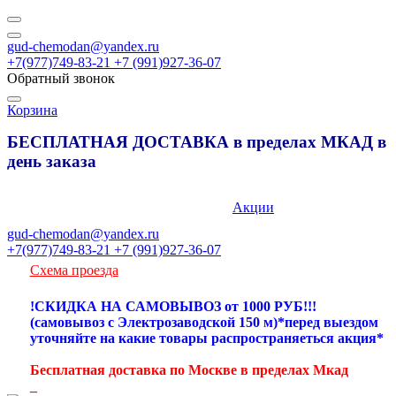
gud-chemodan@yandex.ru
+7(977)749-83-21 +7 (991)927-36-07
Обратный звонок
Корзина
БЕСПЛАТНАЯ ДОСТАВКА в пределах МКАД в
день заказа
89777498321
Акции
gud-chemodan@yandex.ru
+7(977)749-83-21 +7 (991)927-36-07
Схема проезда
!СКИДКА НА САМОВЫВОЗ от 1000 РУБ!!!
(самовывоз с Электрозаводской 150 м)*перед выездом
уточняйте на какие товары распространяеться акция*
Бесплатная доставка по Москве в пределах Мкад
_