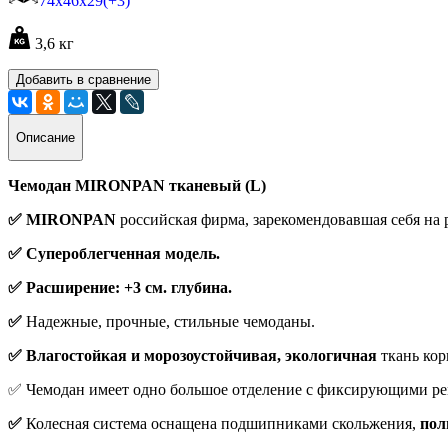
74х46х29(+3)
3,6 кг
Добавить в сравнение
Описание
Чемодан MIRONPAN тканевый (L)
✅ MIRONPAN
российская фирма, зарекомендовавшая себя на
✅ Супероблегченная модель.
✅ Расширение: +3 см. глубина.
✅
Надежные, прочные, стильные чемоданы.
✅ Влагостойкая и морозоустойчивая, экологичная
ткань кор
✅ Чемодан имеет одно большое отделение с фиксирующими рем
✅
Колесная система оснащена подшипниками скольжения,
пол