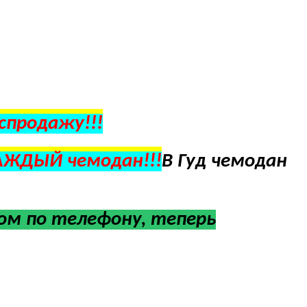
спродажу!!!
АЖДЫЙ чемодан!!!
В Гуд чемодан
м по телефону, теперь