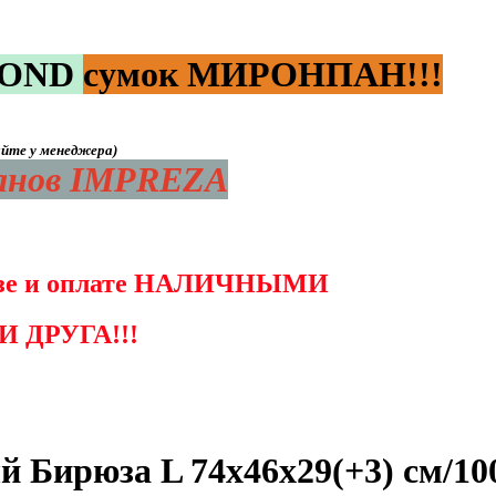
OND
сумок МИРОНПАН!!!
яйте у менеджера)
данов IMPREZA
возе и оплате НАЛИЧНЫМИ
 ДРУГА!!!
ирюза L 74х46х29(+3) см/100 