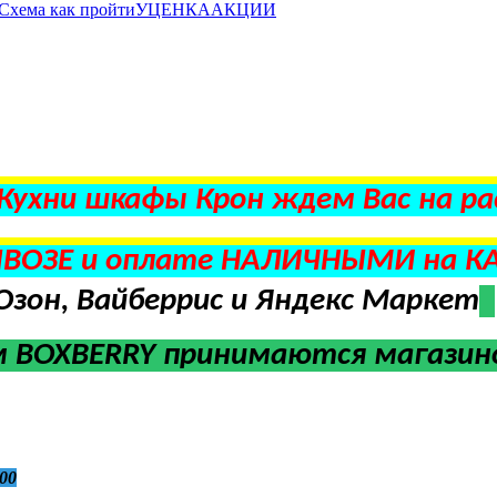
Схема как пройти
УЦЕНКА
АКЦИИ
 Кухни шкафы Крон ждем Вас на ра
ВОЗЕ и оплате НАЛИЧНЫМИ на К
Озон, Вайберрис и Яндекс Маркет
м BOXBERRY
принимаются магазино
00