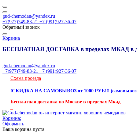
gud-chemodan@yandex.ru
+7(977)749-83-21 +7 (991)927-36-07
Обратный звонок
Корзина
БЕСПЛАТНАЯ ДОСТАВКА в пределах МКАД в де
gud-chemodan@yandex.ru
+7(977)749-83-21 +7 (991)927-36-07
Схема проезда
!СКИДКА НА САМОВЫВОЗ от 1000 РУБ!!! (самовывоз с Э
Бесплатная доставка по Москве в пределах Мкад
_
Корзина:
Оформить
Ваша корзина пуста