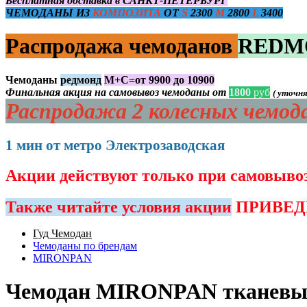
Бесплатная доставка в САНКТ-ПЕТЕРБУРГ
ЧЕМОДАНЫ ИЗ
КОМПОЗИТА
ОТ
S
2300
M
2800
L
3400
Распродажа чемоданов
REDM
Чемоданы
редмонд
М+С=от 9900 до 10900
Финальная акция на самовывоз чемоданы от
1800
руб
( уточн
Распродажа 2 колесных чемо
1 мин от метро Электрозаводская
Акции действуют только при самовы
Также читайте условия акции
ПРИВЕДИ
Гуд Чемодан
Чемоданы по брендам
MIRONPAN
Чемодан MIRONPAN тканевый Б