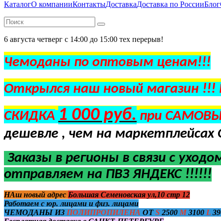
Каталог
О компании
Контакты
Доставка
Доставка по России
Блог
6 августа четверг с 14:00 до 15:00 тех перерыв!
Чемоданы по оптовым ценам!!!
Открылся наш новый магазин !!!
1 000 руб.
СКИДКА
при САМОВЫ
дешевле , чем на маркетплейсах 
Заказы в регионы в
связи с уходо
отправляем на ПВЗ ЯНДЕКС !!!!!!
НАш новый адрес
Большая Семеновская ул,10 стр 12
Работаем с юр. лицами и физ. лицами
ЧЕМОДАНЫ ИЗ
ПОЛИПРОПИЛЕНА
ОТ
S
2500
M
3100
L
39