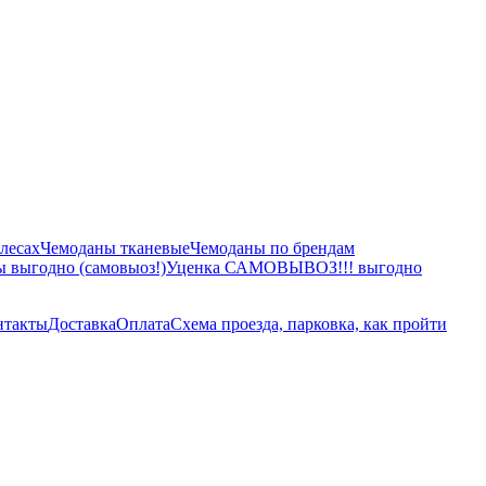
лесах
Чемоданы тканевые
Чемоданы по брендам
 выгодно (самовыоз!)
Уценка САМОВЫВОЗ!!! выгодно
нтакты
Доставка
Оплата
Схема проезда, парковка, как пройти