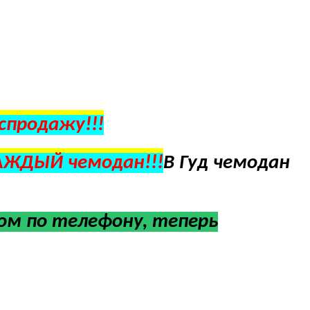
спродажу!!!
АЖДЫЙ чемодан!!!
В Гуд чемодан
м по телефону, теперь