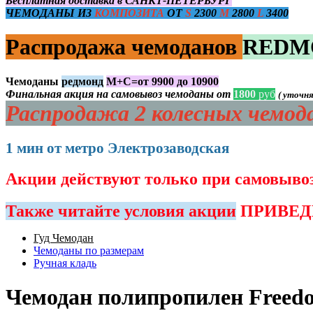
Бесплатная доставка в САНКТ-ПЕТЕРБУРГ
ЧЕМОДАНЫ ИЗ
КОМПОЗИТА
ОТ
S
2300
M
2800
L
3400
Распродажа чемоданов
REDM
Чемоданы
редмонд
М+С=от 9900 до 10900
Финальная акция на самовывоз чемоданы от
1800
руб
( уточн
Распродажа 2 колесных чемо
1 мин от метро Электрозаводская
Акции действуют только при самовы
Также читайте условия акции
ПРИВЕДИ
Гуд Чемодан
Чемоданы по размерам
Ручная кладь
Чемодан полипропилен Freedo