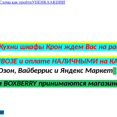
Схема как пройти
УЦЕНКА
АКЦИИ
 Кухни шкафы Крон ждем Вас на ра
ВОЗЕ и оплате НАЛИЧНЫМИ на К
Озон, Вайберрис и Яндекс Маркет
м BOXBERRY
принимаются магазино
00