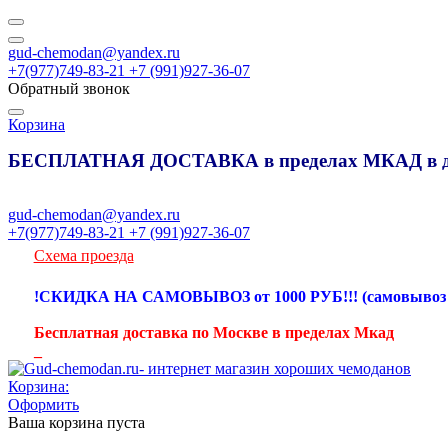
gud-chemodan@yandex.ru
+7(977)749-83-21 +7 (991)927-36-07
Обратный звонок
Корзина
БЕСПЛАТНАЯ ДОСТАВКА в пределах МКАД в де
gud-chemodan@yandex.ru
+7(977)749-83-21 +7 (991)927-36-07
Схема проезда
!СКИДКА НА САМОВЫВОЗ от 1000 РУБ!!! (самовывоз с Э
Бесплатная доставка по Москве в пределах Мкад
_
Корзина:
Оформить
Ваша корзина пуста