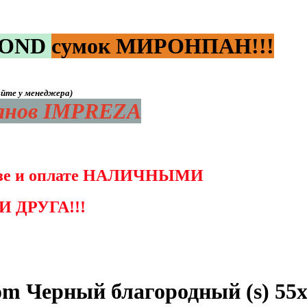
OND
сумок МИРОНПАН!!!
яйте у менеджера)
данов IMPREZA
возе и оплате НАЛИЧНЫМИ
 ДРУГА!!!
m Черный благородный (s) 55х3