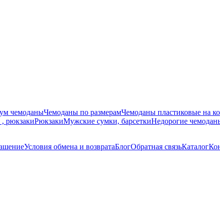
ум чемоданы
Чемоданы по размерам
Чемоданы пластиковые на ко
, рюкзаки
Рюкзаки
Мужские сумки, барсетки
Недорогие чемоданы
лашение
Условия обмена и возврата
Блог
Обратная связь
Каталог
Ко