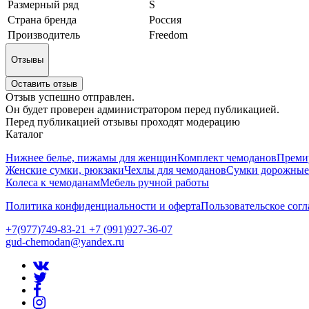
Размерный ряд
S
Страна бренда
Россия
Производитель
Freedom
Отзывы
Оставить отзыв
Отзыв успешно отправлен.
Он будет проверен администратором перед публикацией.
Перед публикацией отзывы проходят модерацию
Каталог
Нижнее белье, пижамы для женщин
Комплект чемоданов
Преми
Женские сумки, рюкзаки
Чехлы для чемоданов
Сумки дорожные 
Колеса к чемоданам
Мебель ручной работы
Политика конфиденциальности и оферта
Пользовательское сог
+7(977)749-83-21 +7 (991)927-36-07
gud-chemodan@yandex.ru