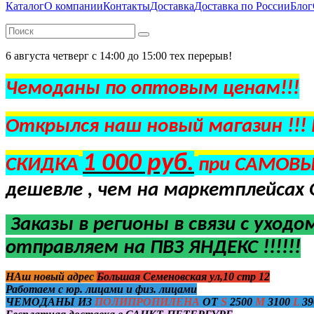
Каталог
О компании
Контакты
Доставка
Доставка по России
Блог
6 августа четверг с 14:00 до 15:00 тех перерыв!
Чемоданы по оптовым ценам!!!
Открылся наш новый магазин !!!
1 000 руб.
СКИДКА
при САМОВЫ
дешевле , чем на маркетплейсах 
Заказы в регионы в
связи с уходо
отправляем на ПВЗ ЯНДЕКС !!!!!!
НАш новый адрес
Большая Семеновская ул,10 стр 12
Работаем с юр. лицами и физ. лицами
ЧЕМОДАНЫ ИЗ
ПОЛИПРОПИЛЕНА
ОТ
S
2500
M
3100
L
39