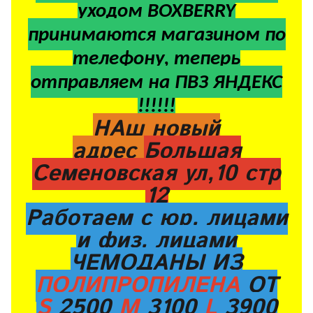
уходом BOXBERRY
принимаются магазином по
телефону, теперь
отправляем на ПВЗ ЯНДЕКС
!!!!!!
НАш новый
адрес
Большая
Семеновская ул,10 стр
12
Работаем с юр. лицами
и физ. лицами
ЧЕМОДАНЫ ИЗ
ПОЛИПРОПИЛЕНА
ОТ
S
2500
M
3100
L
3900