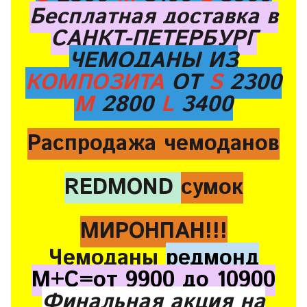
Бесплатная доставка в
САНКТ-ПЕТЕРБУРГ
ЧЕМОДАНЫ ИЗ
КОМПОЗИТА
ОТ
S
2300
M
2800
L
3400
Распродажа чемоданов
REDMOND
сумок
МИРОНПАН!!!
Чемоданы
редмонд
М+С=от 9900 до 10900
Финальная акция на