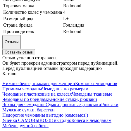
Торговая марка
Redmond
Количество колес у чемодана
4
Размерный ряд
L+
Страна бренда
Голландия
Производитель
Redmond
Отзывы
Оставить отзыв
Отзыв успешно отправлен.
Он будет проверен администратором перед публикацией.
Перед публикацией отзывы проходят модерацию
Каталог
Нижнее белье, пижамы для женщин
Комплект чемоданов
Премиум чемоданы
Чемоданы по размерам
Чемоданы пластиковые на колесах
Чемоданы тканевые
Чемоданы по брендам
Женские сумки, рюкзаки
Чехлы для чемоданов
Сумки дорожные , рюкзаки
Рюкзаки
Мужские сумки, барсетки
Недорогие чемоданы выгодно (самовыоз!)
Уценка САМОВЫВОЗ!!! выгодно
Колеса к чемоданам
Мебель ручной работы