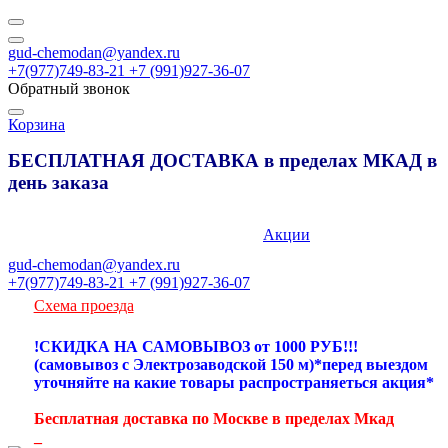
gud-chemodan@yandex.ru
+7(977)749-83-21 +7 (991)927-36-07
Обратный звонок
Корзина
БЕСПЛАТНАЯ ДОСТАВКА в пределах МКАД в
день заказа
89777498321
Акции
gud-chemodan@yandex.ru
+7(977)749-83-21 +7 (991)927-36-07
Схема проезда
!СКИДКА НА САМОВЫВОЗ от 1000 РУБ!!!
(самовывоз с Электрозаводской 150 м)*перед выездом
уточняйте на какие товары распространяеться акция*
Бесплатная доставка по Москве в пределах Мкад
_