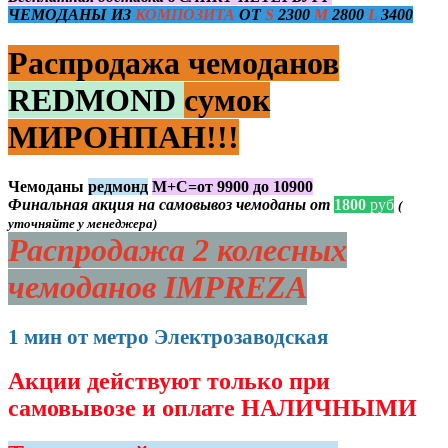
ЧЕМОДАНЫ ИЗ
КОМПОЗИТА
ОТ
S
2300
M
2800
L
3400
Распродажа чемоданов
REDMOND
сумок
МИРОНПАН!!!
Чемоданы
редмонд
М+С=от 9900 до 10900
Финальная акция на самовывоз чемоданы от
1800
руб
(
уточняйте у менеджера)
Распродажа 2 колесных
чемоданов IMPREZA
1 мин от метро Электрозаводская
Акции действуют только при
самовывозе и оплате НАЛИЧНЫМИ