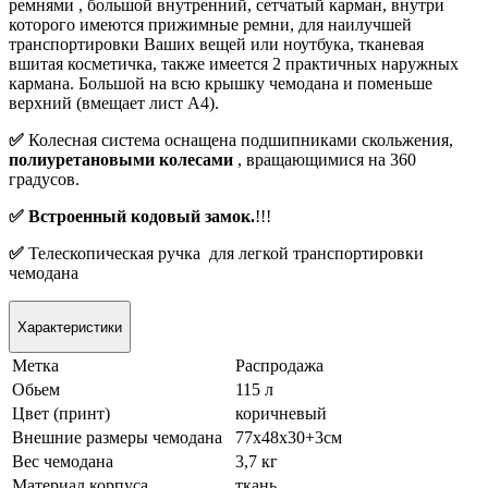
ремнями , большой внутренний, сетчатый карман, внутри
которого имеются прижимные ремни, для наилучшей
транспортировки Ваших вещей или ноутбука, тканевая
вшитая косметичка, также имеется 2 практичных наружных
кармана. Большой на всю крышку чемодана и поменьше
верхний (вмещает лист А4).
✅
Колесная система оснащена подшипниками скольжения,
полиуретановыми колесами
, вращающимися на 360
градусов.
✅ Встроенный кодовый замок.
!!!
✅
Телескопическая ручка для легкой транспортировки
чемодана
Характеристики
Метка
Распродажа
Обьем
115 л
Цвет (принт)
коричневый
Внешние размеры чемодана
77х48х30+3см
Вес чемодана
3,7 кг
Материал корпуса
ткань