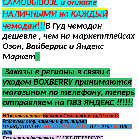
САМОВЫВОЗЕ и оплате
НАЛИЧНЫМИ на КАЖДЫЙ
чемодан!!!
В Гуд чемодан
дешевле , чем на маркетплейсах
Озон, Вайберрис и Яндекс
Маркет
Заказы в регионы в
связи с
уходом BOXBERRY
принимаются
магазином по телефону, теперь
отправляем на ПВЗ ЯНДЕКС !!!!!!
НАш новый адрес
Большая Семеновская ул,10 стр 12
Работаем с юр. лицами и физ. лицами
ЧЕМОДАНЫ ИЗ
ПОЛИПРОПИЛЕНА
ОТ
S
2500
M
3100
L
3900
Бесплатная доставка в САНКТ-ПЕТЕРБУРГ