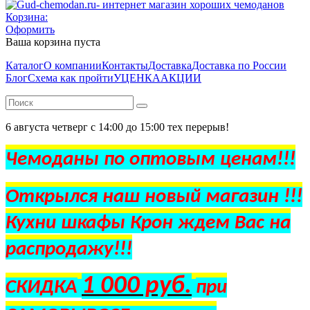
Корзина:
Оформить
Ваша корзина пуста
Каталог
О компании
Контакты
Доставка
Доставка по России
Блог
Схема как пройти
УЦЕНКА
АКЦИИ
6 августа четверг с 14:00 до 15:00 тех перерыв!
Чемоданы по оптовым ценам!!!
Открылся наш новый магазин !!!
Кухни шкафы Крон ждем Вас на
распродажу!!!
1 000 руб.
СКИДКА
при