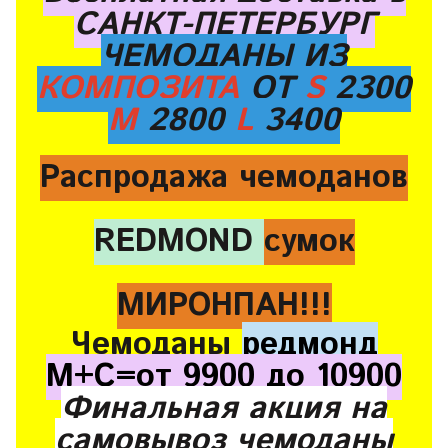
САНКТ-ПЕТЕРБУРГ
ЧЕМОДАНЫ ИЗ
КОМПОЗИТА
ОТ
S
2300
M
2800
L
3400
Распродажа чемоданов
REDMOND
сумок
МИРОНПАН!!!
Чемоданы
редмонд
М+С=от 9900 до 10900
Финальная акция на
самовывоз чемоданы