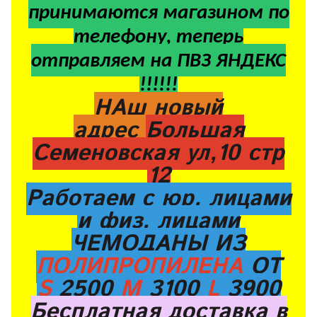
принимаются магазином по
телефону, теперь
отправляем на ПВЗ ЯНДЕКС
!!!!!!
НАш новый
адрес
Большая
Семеновская ул,10 стр
12
Работаем с юр. лицами
и физ. лицами
ЧЕМОДАНЫ ИЗ
ПОЛИПРОПИЛЕНА
ОТ
S
2500
M
3100
L
3900
Бесплатная доставка в