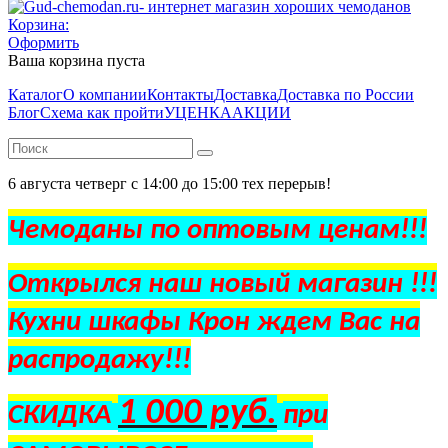
Корзина:
Оформить
Ваша корзина пуста
Каталог
О компании
Контакты
Доставка
Доставка по России
Блог
Схема как пройти
УЦЕНКА
АКЦИИ
6 августа четверг с 14:00 до 15:00 тех перерыв!
Чемоданы по оптовым ценам!!!
Открылся наш новый магазин !!!
Кухни шкафы Крон ждем Вас на
распродажу!!!
1 000 руб.
СКИДКА
при