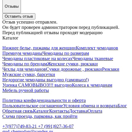
Отзывы
Оставить отзыв
Отзыв успешно отправлен.
Он будет проверен администратором перед публикацией.
Перед публикацией отзывы проходят модерацию
Каталог
Нижнее белье, пижамы для женщин
Комплект чемоданов
Премиум чемоданы
Чемоданы по размерам
Чемоданы пластиковые на колесах
Чемоданы тканевые
Чемоданы по брендам
Женские сумки, рюкзаки
Чехлы для чемоданов
Сумки дорожные , рюкзаки
Рюкзаки
Мужские сумки, барсетки
Недорогие чемоданы выгодно (самовыоз!)
Уценка САМОВЫВОЗ!!! выгодно
Колеса к чемоданам
Мебель ручной работы
Политика конфиденциальности и оферта
Пользовательское соглашение
Условия обмена и возврата
Блог
Обратная связь
Каталог
Контакты
Доставка
Оплата
Схема проезда, парковка, как пройти
+7(977)749-83-21 +7 (991)927-36-07
gud-chemodan@yandex.ru