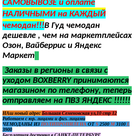
САМОВЫВОЗЕ и оплате
НАЛИЧНЫМИ на КАЖДЫЙ
чемодан!!!
В Гуд чемодан
дешевле , чем на маркетплейсах
Озон, Вайберрис и Яндекс
Маркет
Заказы в регионы в
связи с
уходом BOXBERRY
принимаются
магазином по телефону, теперь
отправляем на ПВЗ ЯНДЕКС !!!!!!
НАш новый адрес
Большая Семеновская ул,10 стр 12
Работаем с юр. лицами и физ. лицами
ЧЕМОДАНЫ ИЗ
ПОЛИПРОПИЛЕНА
ОТ
S
2500
M
3100
L
3900
Бесплатная доставка в САНКТ-ПЕТЕРБУРГ