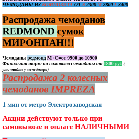
ЧЕМОДАНЫ ИЗ
КОМПОЗИТА
ОТ
S
2300
M
2800
L
3400
Распродажа чемоданов
REDMOND
сумок
МИРОНПАН!!!
Чемоданы
редмонд
М+С=от 9900 до 10900
Финальная акция на самовывоз чемоданы от
1800
руб
(
уточняйте у менеджера)
Распродажа 2 колесных
чемоданов IMPREZA
1 мин от метро Электрозаводская
Акции действуют только при
самовывозе и оплате НАЛИЧНЫМИ