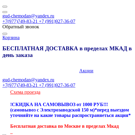
gud-chemodan@yandex.ru
+7(977)749-83-21 +7 (991)927-36-07
Обратный звонок
Корзина
БЕСПЛАТНАЯ ДОСТАВКА в пределах МКАД в
день заказа
89777498321
Акции
gud-chemodan@yandex.ru
+7(977)749-83-21 +7 (991)927-36-07
Схема проезда
!СКИДКА НА САМОВЫВОЗ от 1000 РУБ!!!
(самовывоз с Электрозаводской 150 м)*перед выездом
уточняйте на какие товары распространяеться акция*
Бесплатная доставка по Москве в пределах Мкад
_