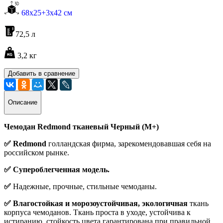
68х25+3х42 см
72,5
л
3,2
кг
Добавить в сравнение
Описание
Чемодан Redmond тканевый Черный (M+)
✅ Redmond
голландская фирма, зарекомендовавшая себя на
российском рынке.
✅ Супероблегченная модель.
✅
Надежные, прочные, стильные чемоданы.
✅ Влагостойкая и морозоустойчивая, экологичная
ткань
корпуса чемоданов. Ткань проста в уходе, устойчива к
истиранию, стойкость цвета гарантирована при правильной