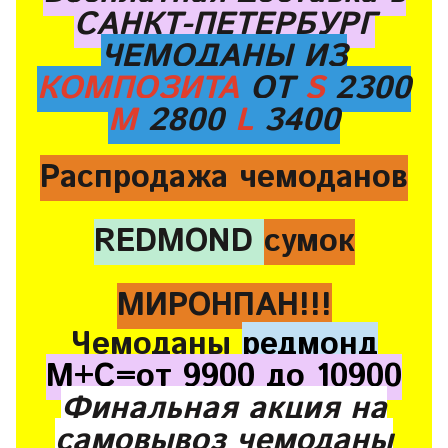
САНКТ-ПЕТЕРБУРГ
ЧЕМОДАНЫ ИЗ
КОМПОЗИТА
ОТ
S
2300
M
2800
L
3400
Распродажа чемоданов
REDMOND
сумок
МИРОНПАН!!!
Чемоданы
редмонд
М+С=от 9900 до 10900
Финальная акция на
самовывоз чемоданы