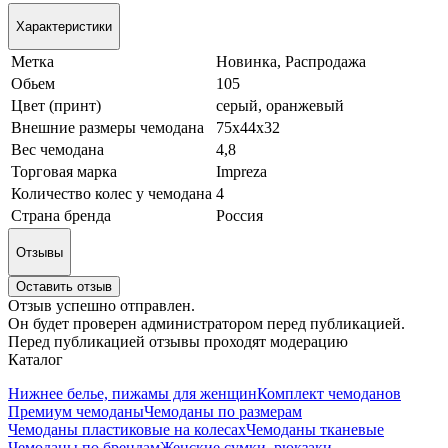
Характеристики
Метка
Новинка, Распродажа
Обьем
105
Цвет (принт)
серый, оранжевый
Внешние размеры чемодана
75х44х32
Вес чемодана
4,8
Торговая марка
Impreza
Количество колес у чемодана
4
Страна бренда
Россия
Отзывы
Оставить отзыв
Отзыв успешно отправлен.
Он будет проверен администратором перед публикацией.
Перед публикацией отзывы проходят модерацию
Каталог
Нижнее белье, пижамы для женщин
Комплект чемоданов
Премиум чемоданы
Чемоданы по размерам
Чемоданы пластиковые на колесах
Чемоданы тканевые
Чемоданы по брендам
Женские сумки, рюкзаки