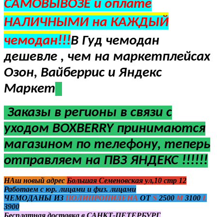
САМОВЫВОЗЕ и оплате
НАЛИЧНЫМИ на КАЖДЫЙ
чемодан!!!
В Гуд чемодан
дешевле , чем на маркетплейсах
Озон, Вайберрис и Яндекс
Маркет
Заказы в регионы в
связи с
уходом BOXBERRY
принимаются
магазином по телефону, теперь
отправляем на ПВЗ ЯНДЕКС !!!!!!
НАш новый адрес
Большая Семеновская ул,10 стр 12
Работаем с юр. лицами и физ. лицами
ЧЕМОДАНЫ ИЗ
ПОЛИПРОПИЛЕНА
ОТ
S
2500
M
3100
L
3900
Бесплатная доставка в САНКТ-ПЕТЕРБУРГ