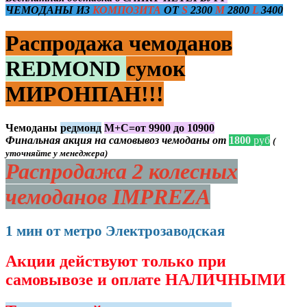
ЧЕМОДАНЫ ИЗ
КОМПОЗИТА
ОТ
S
2300
M
2800
L
3400
Распродажа чемоданов
REDMOND
сумок
МИРОНПАН!!!
Чемоданы
редмонд
М+С=от 9900 до 10900
Финальная акция на самовывоз чемоданы от
1800
руб
(
уточняйте у менеджера)
Распродажа 2 колесных
чемоданов IMPREZA
1 мин от метро Электрозаводская
Акции действуют только при
самовывозе и оплате НАЛИЧНЫМИ