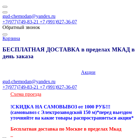
gud-chemodan@yandex.ru
+7(977)749-83-21 +7 (991)927-36-07
Обратный звонок
Корзина
БЕСПЛАТНАЯ ДОСТАВКА в пределах МКАД в
день заказа
89777498321
Акции
gud-chemodan@yandex.ru
+7(977)749-83-21 +7 (991)927-36-07
Схема проезда
!СКИДКА НА САМОВЫВОЗ от 1000 РУБ!!!
(самовывоз с Электрозаводской 150 м)*перед выездом
уточняйте на какие товары распространяеться акция*
Бесплатная доставка по Москве в пределах Мкад
_