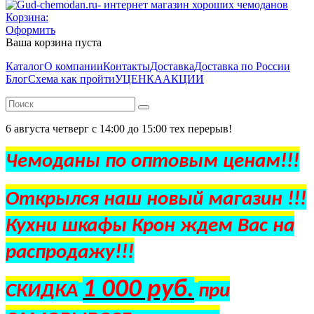
Корзина:
Оформить
Ваша корзина пуста
Каталог
О компании
Контакты
Доставка
Доставка по России
Блог
Схема как пройти
УЦЕНКА
АКЦИИ
6 августа четверг с 14:00 до 15:00 тех перерыв!
Чемоданы по оптовым ценам!!!
Открылся наш новый магазин !!!
Кухни шкафы Крон ждем Вас на
распродажу!!!
1 000 руб.
СКИДКА
при