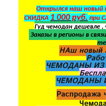
Открылся наш новый м
1 000 руб.
СКИДКА
при 
Гуд чемодан дешевле ,
Заказы в регионы в
связи
те
НАш новый 
Рабо
ЧЕМОДАНЫ И
Беспла
ЧЕМОДАНЫ 
Распродажа 
Чемод