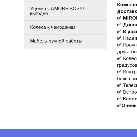
Компле
Уценка САМОВЫВОЗ!!!
доставк
выгодно
✅ MIR
✅ Допол
Колеса к чемоданам
✅ В раз
✅
Надеж
Мебель ручной работы
✅
Прочн
друга б
✅
Колес
градусо
✅
Внутр
большой 
✅
Телеск
✅
Встро
✅ Качес
✅Очень 