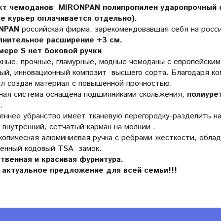
кт чемоданов MIRONPAN полипропилен ударопрочный 
е курьер оплачивается отдельно).
ONPAN
российская фирма, зарекомендовавшая себя на росс
нительное расширение +3 см.
мере S нет боковой ручки
ные, прочные, гламурные, модные чемоданы с европейским
ый, инновационный композит высшего сорта. Благодаря к
ыл создан материал с повышенной прочностью.
ная система оснащена подшипниками скольжения,
полиуре
в.
еннее убранство имеет тканевую перегородку-разделить на
внутренний, сетчатый карман на молнии .
опическая алюминиевая ручка с ребрами жесткости, облад
енный кодовый TSA замок.
твенная и красивая фурнитура.
актуальное предложение для всей семьи!!!