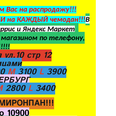
 Вас на распродажу!!!
 на КАЖДЫЙ чемодан!!!
В
еррис и Яндекс Маркет
магазином по телефону,
!!!
ул,10 стр 12
ицами
00
M
3100
L
3900
ТЕРБУРГ
M
2800
L
3400
 МИРОНПАН!!!
о 10900