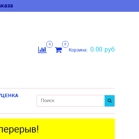
каза
0
0
0.00 руб
Корзина:
УЦЕНКА
 перерыв!