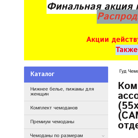
Финальная акция 
Распрод
Акции действ
Также
Гуд Чем
Каталог
Ком
Нижнее белье, пижамы для
асс
женщин
(55
Комплект чемоданов
(СА
Премиум чемоданы
отд
Чемоданы по размерам