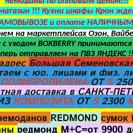
Чемоданы по оптовым ценам!!!
агазин !!! Кухни шкафы Крон ждем
САМОВЫВОЗЕ и оплате НАЛИЧНЫМИ
 чем на маркетплейсах Озон, Вайб
 с уходом BOXBERRY
принимаются 
перь отправляем на ПВЗ ЯНДЕКС !!!
адрес
Большая Семеновская 
таем с юр. лицами и физ. л
З
ПОЛИПРОПИЛЕНА
ОТ
S
25
тная доставка в САНКТ-ПЕ
ИЗ
КОМПОЗИТА
ОТ
S
2300
чемоданов
REDMOND
сумок
аны
редмонд
М+С=от 9900 д