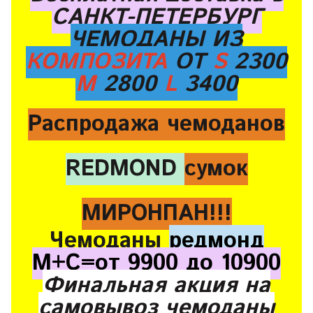
САНКТ-ПЕТЕРБУРГ
ЧЕМОДАНЫ ИЗ
КОМПОЗИТА
ОТ
S
2300
M
2800
L
3400
Распродажа чемоданов
REDMOND
сумок
МИРОНПАН!!!
Чемоданы
редмонд
М+С=от 9900 до 10900
Финальная акция на
самовывоз чемоданы