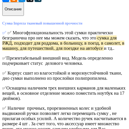
Описание
Сумка Impreza тканевый повышенной прочности
✅
✅ Многофункциональность этой сумки практически
безгранична про нее мы можем сказать, что это
сумка для
РЖД, подходит для роддома, в больницу, в поезд, в самолет, в
машину, для путешествий, для поездке на автобусе
и тд..
✅
Презентабельный внешний вид. Модель определенно
подчеркивает статус делового человека.
✅ Корпус сшит из влагостойкой и морозоустойчивой ткани,
дно сумки выполнено из прослойки полипропилена.
✅Оснащена
наличием трех внешних карманов для маленьких
вещей, в основное отделение можно поместить ноутбук на 17
дюймов).
✅
Наличие прочных, прорезиненных колес и удобной
выдвижной ручки позволяет легко перемещать сумку , не
прилагая особых усилий. А количество ручек насчитывается в
размере 4 шт . За счет того, что аксессуар имеет множество
ручек, его можно носить самыми удобными для Вас