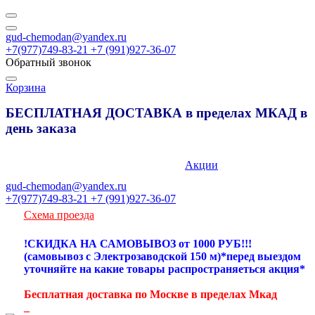
gud-chemodan@yandex.ru
+7(977)749-83-21 +7 (991)927-36-07
Обратный звонок
Корзина
БЕСПЛАТНАЯ ДОСТАВКА в пределах МКАД в
день заказа
89777498321
Акции
gud-chemodan@yandex.ru
+7(977)749-83-21 +7 (991)927-36-07
Схема проезда
!СКИДКА НА САМОВЫВОЗ от 1000 РУБ!!!
(самовывоз с Электрозаводской 150 м)*перед выездом
уточняйте на какие товары распространяеться акция*
Бесплатная доставка по Москве в пределах Мкад
_