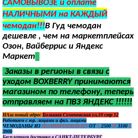
САМОВЫВОЗЕ и оплате
НАЛИЧНЫМИ на КАЖДЫЙ
чемодан!!!
В Гуд чемодан
дешевле , чем на маркетплейсах
Озон, Вайберрис и Яндекс
Маркет
Заказы в регионы в
связи с
уходом BOXBERRY
принимаются
магазином по телефону, теперь
отправляем на ПВЗ ЯНДЕКС !!!!!!
НАш новый адрес
Большая Семеновская ул,10 стр 12
Работаем с юр. лицами и физ. лицами
ЧЕМОДАНЫ ИЗ
ПОЛИПРОПИЛЕНА
ОТ
S
2500
M
3100
L
3900
Бесплатная доставка в САНКТ-ПЕТЕРБУРГ