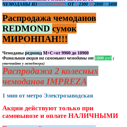
ЧЕМОДАНЫ ИЗ
КОМПОЗИТА
ОТ
S
2300
M
2800
L
3400
Распродажа чемоданов
REDMOND
сумок
МИРОНПАН!!!
Чемоданы
редмонд
М+С=от 9900 до 10900
Финальная акция на самовывоз чемоданы от
1800
руб
(
уточняйте у менеджера)
Распродажа 2 колесных
чемоданов IMPREZA
1 мин от метро Электрозаводская
Акции действуют только при
самовывозе и оплате НАЛИЧНЫМИ