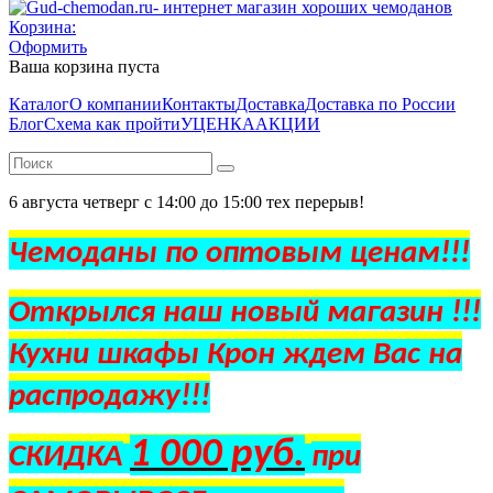
Корзина:
Оформить
Ваша корзина пуста
Каталог
О компании
Контакты
Доставка
Доставка по России
Блог
Схема как пройти
УЦЕНКА
АКЦИИ
6 августа четверг с 14:00 до 15:00 тех перерыв!
Чемоданы по оптовым ценам!!!
Открылся наш новый магазин !!!
Кухни шкафы Крон ждем Вас на
распродажу!!!
1 000 руб.
СКИДКА
при