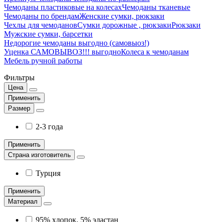
Чемоданы пластиковые на колесах
Чемоданы тканевые
Чемоданы по брендам
Женские сумки, рюкзаки
Чехлы для чемоданов
Сумки дорожные , рюкзаки
Рюкзаки
Мужские сумки, барсетки
Недорогие чемоданы выгодно (самовыоз!)
Уценка САМОВЫВОЗ!!! выгодно
Колеса к чемоданам
Мебель ручной работы
Фильтры
Цена
Применить
Размер
2-3 года
Применить
Страна изготовитель
Турция
Применить
Материал
95% хлопок, 5% эластан