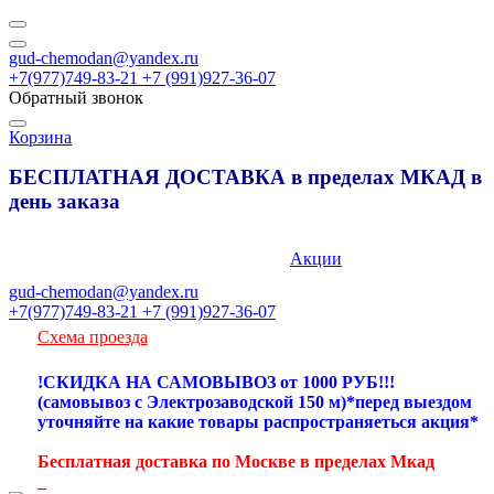
gud-chemodan@yandex.ru
+7(977)749-83-21 +7 (991)927-36-07
Обратный звонок
Корзина
БЕСПЛАТНАЯ ДОСТАВКА в пределах МКАД в
день заказа
89777498321
Акции
gud-chemodan@yandex.ru
+7(977)749-83-21 +7 (991)927-36-07
Схема проезда
!СКИДКА НА САМОВЫВОЗ от 1000 РУБ!!!
(самовывоз с Электрозаводской 150 м)*перед выездом
уточняйте на какие товары распространяеться акция*
Бесплатная доставка по Москве в пределах Мкад
_