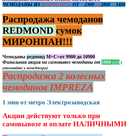
ЧЕМОДАНЫ ИЗ
КОМПОЗИТА
ОТ
S
2300
M
2800
L
3400
Распродажа чемоданов
REDMOND
сумок
МИРОНПАН!!!
Чемоданы
редмонд
М+С=от 9900 до 10900
Финальная акция на самовывоз чемоданы от
1800
руб
(
уточняйте у менеджера)
Распродажа 2 колесных
чемоданов IMPREZA
1 мин от метро Электрозаводская
Акции действуют только при
самовывозе и оплате НАЛИЧНЫМИ