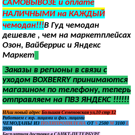
САМОВЫВОЗЕ и оплате
НАЛИЧНЫМИ на КАЖДЫЙ
чемодан!!!
В Гуд чемодан
дешевле , чем на маркетплейсах
Озон, Вайберрис и Яндекс
Маркет
Заказы в регионы в
связи с
уходом BOXBERRY
принимаются
магазином по телефону, теперь
отправляем на ПВЗ ЯНДЕКС !!!!!!
НАш новый адрес
Большая Семеновская ул,10 стр 12
Работаем с юр. лицами и физ. лицами
ЧЕМОДАНЫ ИЗ
ПОЛИПРОПИЛЕНА
ОТ
S
2500
M
3100
L
3900
Бесплатная доставка в САНКТ-ПЕТЕРБУРГ