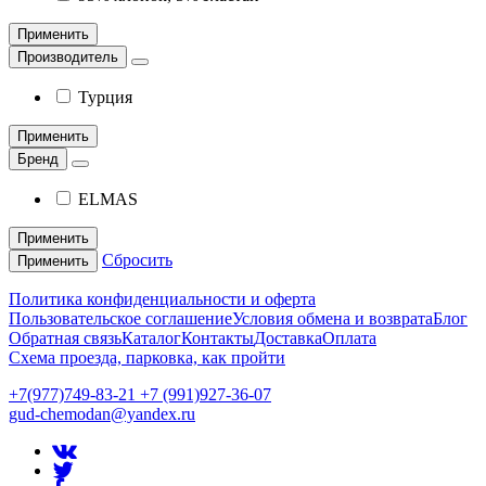
Применить
Производитель
Турция
Применить
Бренд
ELMAS
Применить
Сбросить
Применить
Политика конфиденциальности и оферта
Пользовательское соглашение
Условия обмена и возврата
Блог
Обратная связь
Каталог
Контакты
Доставка
Оплата
Схема проезда, парковка, как пройти
+7(977)749-83-21 +7 (991)927-36-07
gud-chemodan@yandex.ru