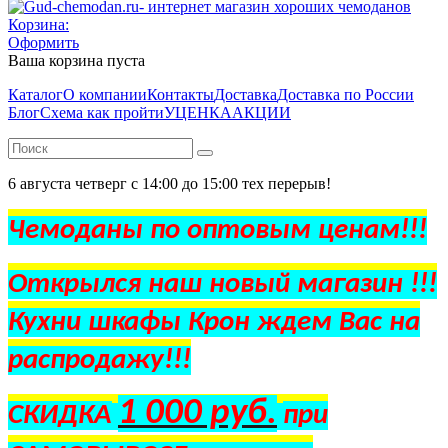
Корзина:
Оформить
Ваша корзина пуста
Каталог
О компании
Контакты
Доставка
Доставка по России
Блог
Схема как пройти
УЦЕНКА
АКЦИИ
6 августа четверг с 14:00 до 15:00 тех перерыв!
Чемоданы по оптовым ценам!!!
Открылся наш новый магазин !!!
Кухни шкафы Крон ждем Вас на
распродажу!!!
1 000 руб.
СКИДКА
при